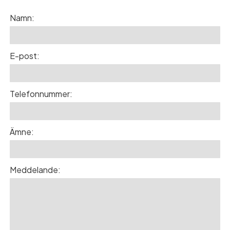
Namn:
E-post:
Telefonnummer:
Ämne:
Meddelande: